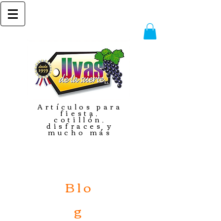
Artículos para
fiesta,
cotillón,
disfraces y
mucho más
Blo
g