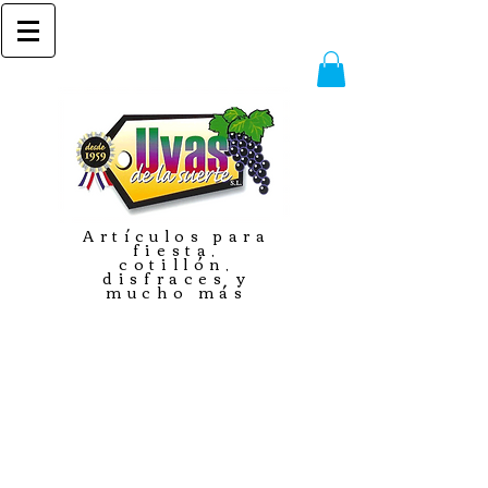
Artículos para
fiesta,
cotillón,
disfraces y
mucho más