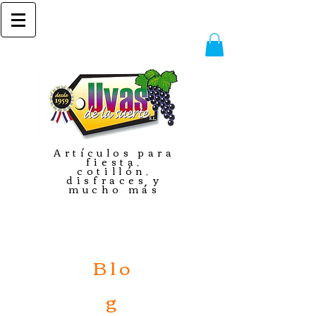
Artículos para
fiesta,
cotillón,
disfraces y
mucho más
Blo
g