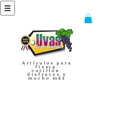
Artículos para
fiesta,
cotillón,
disfraces y
mucho más