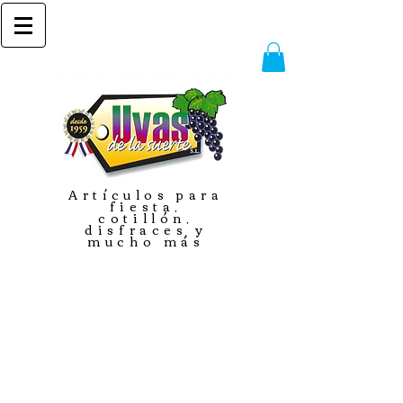
Artículos para
fiesta,
cotillón,
disfraces y
mucho más