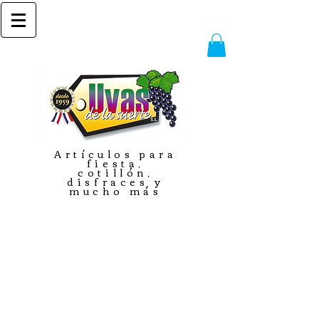
Artículos para
fiesta,
cotillón,
disfraces y
mucho más